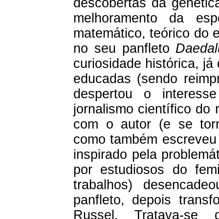
descobertas da genética
melhoramento da espé
matemático, teórico do 
no seu panfleto
Daedal
curiosidade histórica, j
educadas (sendo reimpr
despertou o interes
jornalismo científico d
com o autor (e se tor
como também escreveu u
inspirado pela problemá
por estudiosos do fem
trabalhos) desencad
panfleto, depois trans
Russel. Tratava-se