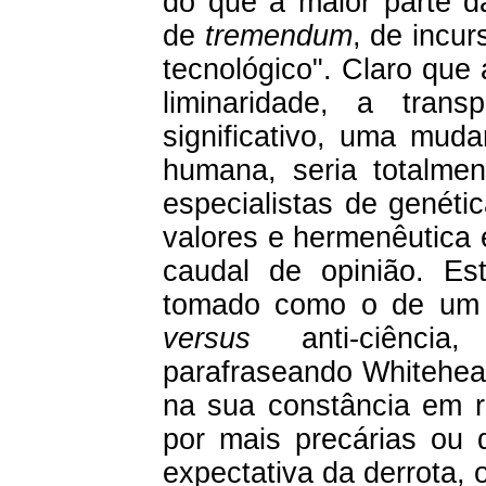
do que a maior parte d
de
tremendum
, de incu
tecnológico". Claro que
liminaridade, a tran
significativo, uma mud
humana, seria totalmen
especialistas de genéti
valores e hermenêutica 
caudal de opinião. Es
tomado como o de um 
versus
anti-ciência
parafraseando Whitehea
na sua constância em re
por mais precárias ou 
expectativa da derrota,