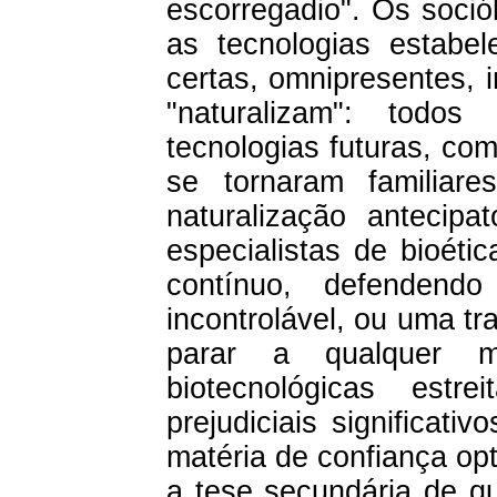
escorregadio". Os soci
as tecnologias estab
certas, omnipresentes, i
"naturalizam": todo
tecnologias futuras, co
se tornaram familiar
naturalização antecipa
especialistas de bioéti
contínuo, defenden
incontrolável, ou uma t
parar a qualquer m
biotecnológicas estr
prejudiciais significat
matéria de confiança opt
a tese secundária de q