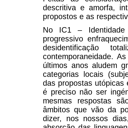
descritiva e amorfa, i
propostos e as respecti
No IC1 – Identidade
progressivo enfraqueci
desidentificação to
contemporaneidade. As 
últimos anos aludem g
categorias locais (sub
das propostas utópicas 
é preciso não ser ingé
mesmas respostas são
âmbitos que vão da pol
dizer, nos nossos dia
absorção das linguagen