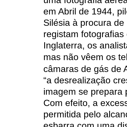
uma fotografia aérea
em Abril de 1944, p
Silésia à procura d
registam fotografia
Inglaterra, os analis
mas não vêem os te
câmaras de gás de A
“a desrealização cre
imagem se prepara p
Com efeito, a excess
permitida pelo alcan
esbarra com uma dis