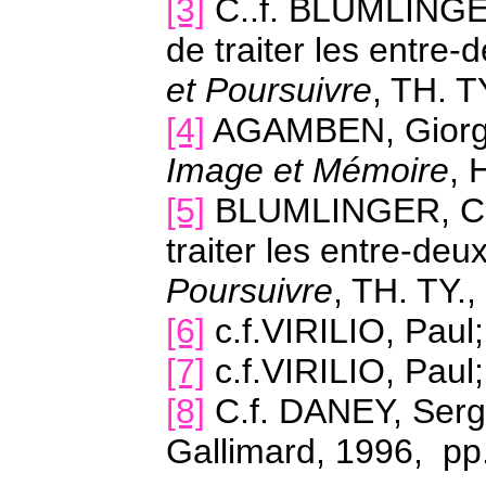
[3]
C..f.
BLUMLINGER,
de traiter les entre-
et Poursuivre
, TH. T
[4]
AGAMBEN, Giorgi
Image et Mémoire
, 
[5]
BLUMLINGER, Chri
traiter les entre-deux
Poursuivre
, TH. TY.,
[6]
c.f.
VIRILIO, Paul;
[7]
c.f.
VIRILIO, Paul;
[8]
C.f. DANEY, Ser
Gallimard, 1996,
pp