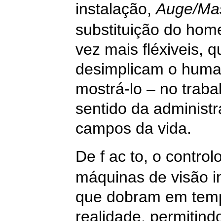
instalação,
Auge/Ma
substituição do hom
vez mais fléxiveis,
desimplicam o huma
mostrá-lo – no traba
sentido da administr
campos da vida.
De f
ac
to, o contro
máquinas de visão in
que dobram em tempo
realidade, permitind