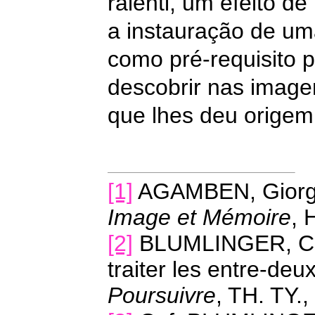
ralenti, um efeito d
a instauração de uma
como pré-requisito p
descobrir nas image
que lhes deu origem
[1]
AGAMBEN, Giorgi
Image et Mémoire
, 
[2]
BLUMLINGER, Chri
traiter les entre-deux
Poursuivre
, TH. TY.,