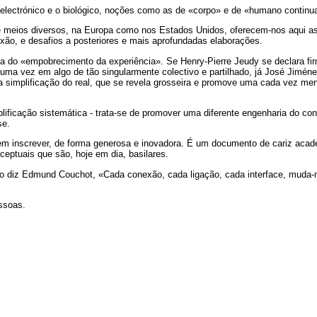
electrónico e o biológico, noções como as de «corpo» e de «humano continuar
 meios diversos, na Europa como nos Estados Unidos, oferecem-nos aqui as
xão, e desafios a posteriores e mais aprofundadas elaborações.
 do «empobrecimento da experiência». Se Henry-Pierre Jeudy se declara fir
guma vez em algo de tão singularmente colectivo e partilhado, já José Jimén
implificação do real, que se revela grosseira e promove uma cada vez meno
ificação sistemática - trata-se de promover uma diferente engenharia do co
se.
m inscrever, de forma generosa e inovadora. É um documento de cariz acad
eptuais que são, hoje em dia, basilares.
 diz Edmund Couchot, «Cada conexão, cada ligação, cada interface, muda-nos
ssoas.