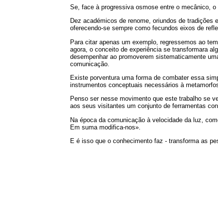
Se, face à progressiva osmose entre o mecânico, o 
Dez académicos de renome, oriundos de tradições e
oferecendo-se sempre como fecundos eixos de refle
Para citar apenas um exemplo, regressemos ao tema
agora, o conceito de experiência se transformara al
desempenhar ao promoverem sistematicamente uma s
comunicação.
Existe porventura uma forma de combater essa simpl
instrumentos conceptuais necessários à metamorfo
Penso ser nesse movimento que este trabalho se ve
aos seus visitantes um conjunto de ferramentas conc
Na época da comunicação à velocidade da luz, como
Em suma modifica-nos».
E é isso que o conhecimento faz - transforma as pe