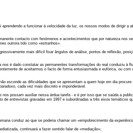
 aprendendo a funcionar à velocidade da luz, os nossos modos de dirigir a
rmanente contacto com fenómenos e acontecimentos que por natureza nos seri
mes outrora tido como «estranhos».
ressivamente mais difícil fixar ângulos de análise, pontos de reflexão, pos
a nos é dado constatar as permanentes transformações do real conduziu à flu
ntemente de aceitarmos o facto de forma entusiasmada e eufórica, ou com 
ão esconde as dificuldades que se apresentam a quem hoje em dia procure re
paradoxo, cada vez mais discreto e imponderável.
nos possam auxiliar nessa árdua tarefa - e é por isso que se saúda a public
 de entrevistas gravadas em 1997 e subordinadas a três eixos temáticos qu
humana conduz ao que se poderia chamar um «empobrecimento da experiênci
iatizada, continuará a fazer sentido falar de «mediação»;