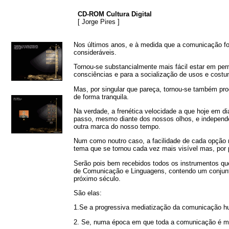
CD-ROM Cultura Digital
[ Jorge Pires ]
Nos últimos anos, e à medida que a comunicação foi
consideráveis.
Tornou-se substancialmente mais fácil estar em pe
consciências e para a socialização de usos e costu
Mas, por singular que pareça, tornou-se também prog
de forma tranquila.
Na verdade, a frenética velocidade a que hoje em di
passo, mesmo diante dos nossos olhos, e independe
outra marca do nosso tempo.
Num como noutro caso, a facilidade de cada opção n
tema que se tornou cada vez mais visível mas, por 
Serão pois bem recebidos todos os instrumentos que 
de Comunicação e Linguagens, contendo um conjunto
próximo século.
São elas:
1.Se a progressiva mediatização da comunicação 
2. Se, numa época em que toda a comunicação é med